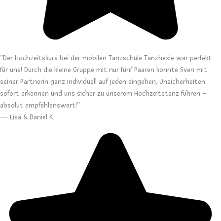
"Der Hochzeitskurs bei der mobilen Tanzschule Tanzhexle war perfekt
für uns! Durch die kleine Gruppe mit nur fünf Paaren konnte Sven mit
seiner Partnerin ganz individuell auf jeden eingehen, Unsicherheiten
sofort erkennen und uns sicher zu unserem Hochzeitstanz führen –
absolut empfehlenswert!"
— Lisa & Daniel K.