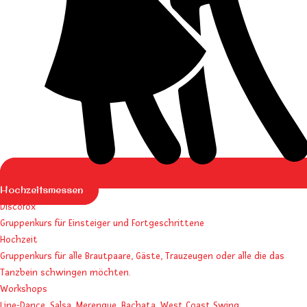
Hochzeitsmessen
Discofox
Gruppenkurs für Einsteiger und Fortgeschrittene
Hochzeit
Gruppenkurs für alle Brautpaare, Gäste, Trauzeugen oder alle die das
Tanzbein schwingen möchten.
Workshops
Line-Dance, Salsa, Merengue, Bachata, West Coast Swing,