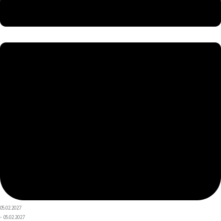
05.02.2027
- 05.02.2027