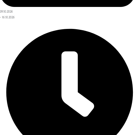
09.10.2026
- 16.10.2026