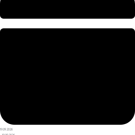
19.09.2026