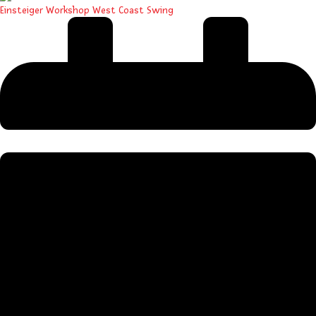
Einsteiger Workshop West Coast Swing