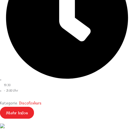
19:30
- 21:00 Uhr
Kategorie:
Discofoxkurs
Mehr Infos