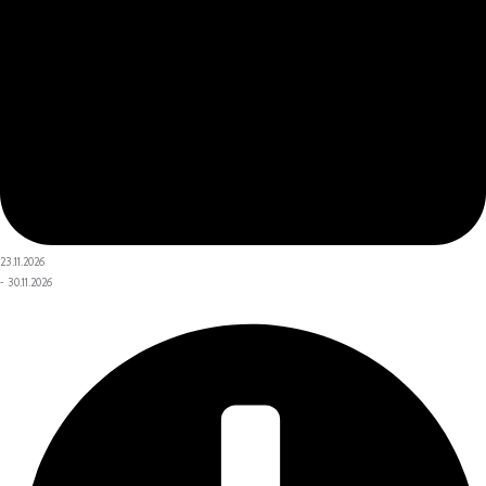
23.11.2026
- 30.11.2026