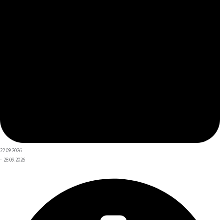
22.09.2026
- 28.09.2026