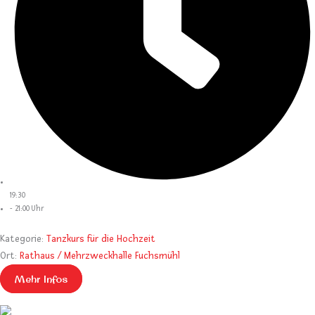
19:30
- 21:00 Uhr
Kategorie:
Tanzkurs für die Hochzeit
Ort:
Rathaus / Mehrzweckhalle Fuchsmühl
Mehr Infos