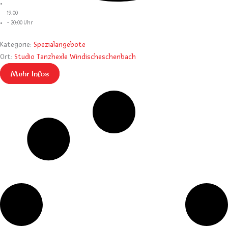
19:00
- 20:00 Uhr
Kategorie:
Spezialangebote
Ort:
Studio Tanzhexle Windischeschenbach
Mehr Infos