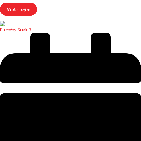
Mehr Infos
Discofox Stufe 3