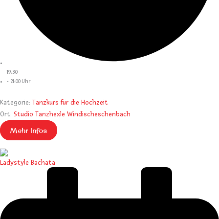
19:30
- 21:00 Uhr
Kategorie:
Tanzkurs für die Hochzeit
Ort:
Studio Tanzhexle Windischeschenbach
Mehr Infos
Ladystyle Bachata